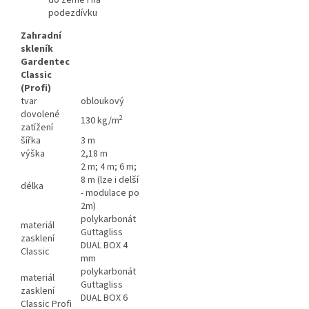
do země i na
podezdívku
Zahradní
skleník
Gardentec
Classic
(Profi)
tvar
obloukový
dovolené
2
130 kg/m
zatížení
šířka
3 m
výška
2,18 m
2 m; 4 m; 6 m;
8 m (lze i delší
délka
- modulace po
2m)
polykarbonát
materiál
Guttagliss
zasklení
DUAL BOX 4
Classic
mm
polykarbonát
materiál
Guttagliss
zasklení
DUAL BOX 6
Classic Profi