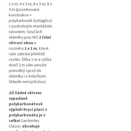
x 3 m; 4 x 3 m; 6 x 3 m; 8 x
3 m
(pozinkovaná
konstrukce +
polykarbonát Guttagliss)
s podrobným montážním
návodem.
Součástí
skleníku jsou též
2 čelní
větrací okna
o
rozměru
1 x 1 m
, které
vám zabrání přehřátí
rostlin. Šířka 1 m a výška
dveří 2 m vám umožní
pohodlný vjezd do
skleníku i s kolečkem.
Skleník není průchozí.
Již žádné větrem
vypadané
polykarbonátové
výplně! Krycí plast z
polykarbonátu je v
celku!
G
ardentec
Classic
obsahuje