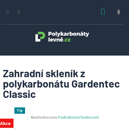
Přejít
na
NÁKUPN
obsah
KOŠÍK
Zahradní skleník z
polykarbonátu Gardentec
Classic
Tip
Průměrné
Neohodnoceno
Podrobnosti hodnocení
hodnocení
Akce
produktu