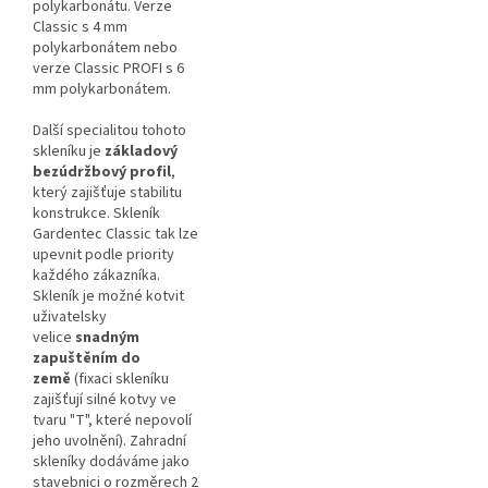
polykarbonátu. Verze
Classic s 4 mm
polykarbonátem nebo
verze Classic PROFI s 6
mm polykarbonátem.
Další specialitou tohoto
skleníku je
základový
bezúdržbový profil
,
který zajišťuje stabilitu
konstrukce. Skleník
Gardentec Classic tak lze
upevnit podle priority
každého zákazníka.
Skleník je možné kotvit
uživatelsky
velice
snadným
zapuštěním do
země
(fixaci skleníku
zajišťují silné kotvy ve
tvaru "T", které nepovolí
jeho uvolnění).
Zahradní
skleníky dodáváme jako
stavebnici
o rozměrech 2