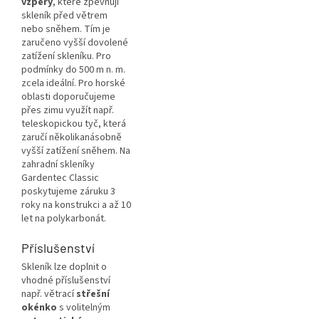
vzpěry
, které zpevňují
skleník před větrem
nebo sněhem. Tím je
zaručeno vyšší dovolené
zatížení skleníku. Pro
podmínky do 500 m n. m.
zcela ideální. Pro horské
oblasti doporučujeme
přes zimu využít např.
teleskopickou tyč, která
zaručí několikanásobně
vyšší zatížení sněhem. Na
zahradní skleníky
Gardentec Classic
poskytujeme záruku 3
roky na konstrukci a až 10
let na polykarbonát.
Příslušenství
Skleník lze doplnit o
vhodné příslušenství
např. větrací
střešní
okénko
s volitelným