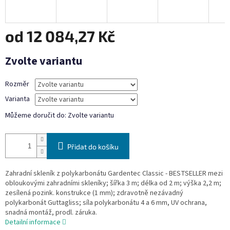
M
A
od
12 084,27 Kč
Měrná
Zvolte variantu
cena:
Rozměr
Varianta
Můžeme doručit do:
Zvolte variantu
Přidat do košíku
Zahradní skleník z polykarbonátu Gardentec Classic - BESTSELLER mezi
obloukovými zahradními skleníky; šířka 3 m; délka od 2 m; výška 2,2 m;
zesílená pozink. konstrukce (1 mm); zdravotně nezávadný
polykarbonát Guttagliss; síla polykarbonátu 4 a 6 mm, UV ochrana,
snadná montáž, prodl. záruka.
Detailní informace