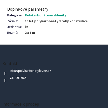
Doplňkové parametry
Kategorie
:
Polykarbonátové skleníky
Záruka
:
10 let polykarbonát / 3 roky konstrukce
Jednotka
:
ks
Rozměr
:
2 x 3 m
Z
á
p
Kontakt
a
info
@
polykarbonatylevne.cz
t
731 093 666
í
Informace k prodeji