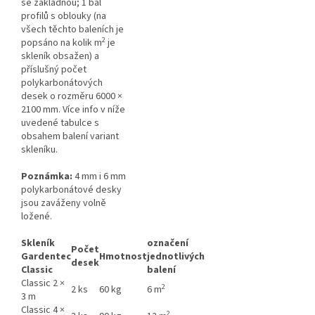
se základnou; 1 bal
profilů s oblouky (na
všech těchto baleních je
2
popsáno na kolik m
je
skleník obsažen) a
příslušný počet
polykarbonátových
desek o rozměru 6000 ×
2100 mm. Více info v níže
uvedené tabulce s
obsahem balení variant
skleníku.
Poznámka:
4 mm i 6 mm
polykarbonátové desky
jsou zaváženy volně
ložené.
Skleník
označení
Počet
Gardentec
Hmotnost
jednotlivých
desek
Classic
balení
Classic 2 ×
2
2 ks
60 kg
6 m
3 m
Classic 4 ×
2