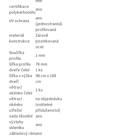
mm
certifikace
ano
polykarbonátu
ano
UV ochrana
(jednostranná)
profilovaná
materiál
žárově
konstrukce
pozinkovaná
ocel
tloušťka
1 mm
profilu
šířka profilu
78 mm
dveře čelní
1 ks
šířka x výška
96 cm x 188
dveří
cm
větrací
1 ks
okénko čelní
větrací
na objednávku
okénko
(volitelné
střešní
příslušenství)
sada těsnění
ano
výztuhy
ano
skleníku
základový rám
ano