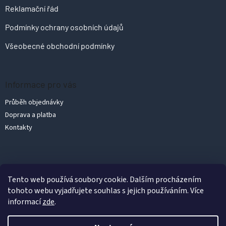
Reklamační řád
Podmínky ochrany osobních údajů
Všeobecné obchodní podmínky
Informace pro vás
Průběh objednávky
Doprava a platba
Kontakty
Vytvořil Shoptet
Tento web používá soubory cookie. Dalším procházením
tohoto webu vyjadřujete souhlas s jejich používáním. Více
informací
zde
.
Copyright 2026
PolykarbonátyLevně.cz
. Všechna práva vyhrazena.
Upravit nastavení cookies