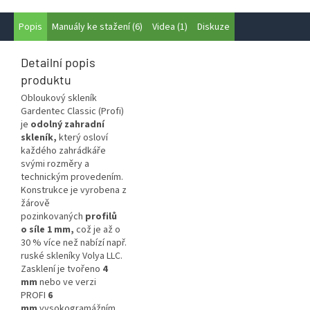
Popis
Manuály ke stažení (6)
Videa (1)
Diskuze
Detailní popis
produktu
Obloukový skleník
Gardentec Classic (Profi)
je
odolný zahradní
skleník,
který osloví
každého zahrádkáře
svými rozměry a
technickým provedením.
Konstrukce je vyrobena z
žárově
pozinkovaných
profilů
o síle 1 mm,
což je až o
30 % více než nabízí např.
ruské skleníky Volya LLC.
Zasklení je tvořeno
4
mm
nebo ve verzi
PROFI
6
mm
vysokogramážním