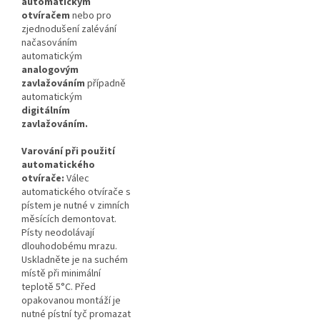
automatickým
otvíračem
nebo pro
zjednodušení zalévání
načasováním
automatickým
analogovým
zavlažováním
případně
automatickým
digitálním
zavlažováním.
Varování při použití
automatického
otvírače:
Válec
automatického otvírače s
pístem je nutné v zimních
měsících demontovat.
Písty neodolávají
dlouhodobému mrazu.
Uskladněte je na suchém
místě při minimální
teplotě 5°C. Před
opakovanou montáží je
nutné pístní tyč promazat