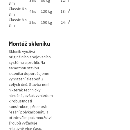
3 ks
90 kg
12 m
3 m
Classic 6 ×
2
4 ks
120 kg
18 m
3 m
Classic 8 ×
2
5 ks
150 kg
24 m
3 m
Montáž skleníku
Skleník využívá
originálního spojovacího
systému a profilů. Na
samotnou stavbu
skleníku doporučujeme
vyhrazení alespoň 2
celých dnů. Stavba není
nikterak technicky
náročná, avšak vzhledem
k robustnosti
konstrukce, přesnosti
řezání polykarbonátu a
především pak množství
šroubů vyžaduje
relativně více času.