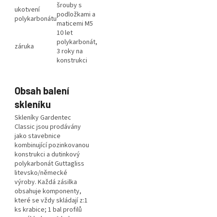
šrouby s
ukotvení
podložkami a
polykarbonátu
maticemi M5
10 let
polykarbonát,
záruka
3 roky na
konstrukci
Obsah balení
skleníku
Skleníky Gardentec
Classic jsou prodávány
jako stavebnice
kombinující pozinkovanou
konstrukci a dutinkový
polykarbonát Guttagliss
litevsko/německé
výroby. Každá zásilka
obsahuje komponenty,
které se vždy skládají z:1
ks krabice; 1 bal profilů