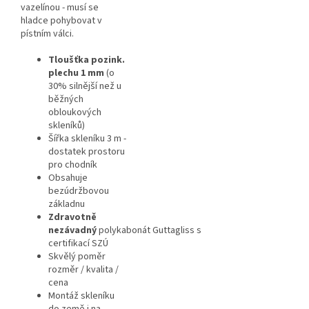
vazelínou - musí se
hladce pohybovat v
pístním válci.
Tloušťka pozink.
plechu 1 mm
(o
30% silnější než u
běžných
obloukových
skleníků)
Šířka skleníku 3 m -
dostatek prostoru
pro chodník
Obsahuje
bezúdržbovou
základnu
Zdravotně
nezávadný
polykabonát Guttagliss s
certifikací SZÚ
Skvělý poměr
rozměr / kvalita /
cena
Montáž skleníku