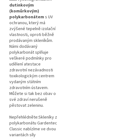
dutinkovým
(komůrkovým)
polykarbonátem
s UV
ochranou, který má
zvýšené tepelně izolační
vlastnosti, oproti běžně
prodávaným skleníkům.
Námi dodávaný
polykarbonát splňuje
veškeré podmínky pro
udělení atestace
zdravotní nezávadnosti
toxikologickým centrem
vydaným státním
zdravotním ústavem.
Můžete si tak bez obav o
své zdraví nerušeně
pěstovat zeleninu.
Nepřehlédněte:Skleníky z
polykarbonátu Gardentec
Classic nabízíme ve dvou
variantách síly