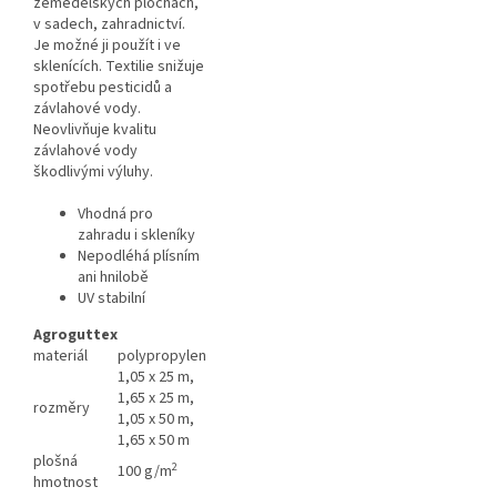
zemědělských plochách,
v sadech, zahradnictví.
Je možné ji použít i ve
sklenících. Textilie snižuje
spotřebu pesticidů a
závlahové vody.
Neovlivňuje kvalitu
závlahové vody
škodlivými výluhy.
Vhodná pro
zahradu i skleníky
Nepodléhá plísním
ani hnilobě
UV stabilní
Agroguttex
materiál
polypropylen
1,05 x 25 m,
1,65 x 25 m,
rozměry
1,05 x 50 m,
1,65 x 50 m
plošná
2
100 g/m
hmotnost