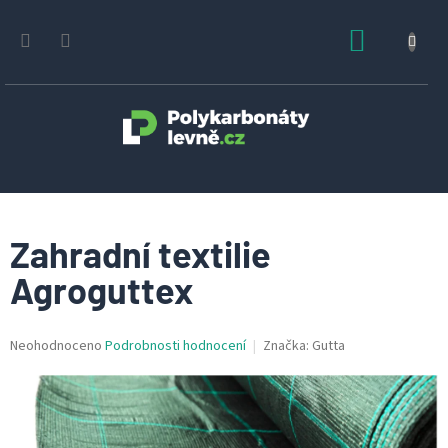
Přejít
na
NÁKUPN
obsah
KOŠÍK
Zahradní textilie
Agroguttex
Průměrné
Neohodnoceno
Podrobnosti hodnocení
Značka:
Gutta
hodnocení
produktu
je
0,0
z