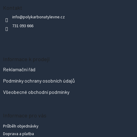
p
Kontakt
a
info
@
polykarbonatylevne.cz
t
731 093 666
í
Informace k prodeji
Reklamační řád
Podmínky ochrany osobních údajů
Všeobecné obchodní podmínky
Informace pro vás
Průběh objednávky
Doprava a platba