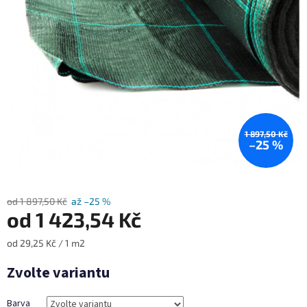
5
hvězdiček.
1 897,50 Kč
–25 %
od 1 897,50 Kč
až –25 %
od
1 423,54 Kč
Měrná
od 29,25 Kč / 1 m2
cena:
Zvolte variantu
Barva