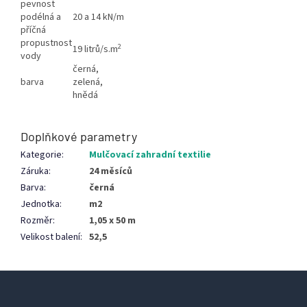
pevnost
podélná a
20 a 14 kN/m
příčná
propustnost
2
19 litrů/s.m
vody
černá,
barva
zelená,
hnědá
Doplňkové parametry
Kategorie
:
Mulčovací zahradní textilie
Záruka
:
24 měsíců
Barva
:
černá
Jednotka
:
m2
Rozměr
:
1,05 x 50 m
Velikost balení
:
52,5
Z
á