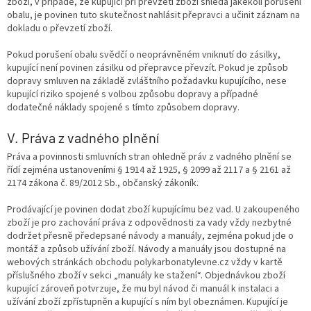
zboží, v případě, že kupující při převzetí zboží shledá jakékoli porušení
obalu, je povinen tuto skutečnost nahlásit přepravci a učinit záznam na
dokladu o převzetí zboží.
Pokud porušení obalu svědčí o neoprávněném vniknutí do zásilky,
kupující není povinen zásilku od přepravce převzít. Pokud je způsob
dopravy smluven na základě zvláštního požadavku kupujícího, nese
kupující riziko spojené s volbou způsobu dopravy a případné
dodatečné náklady spojené s tímto způsobem dopravy.
V. Práva z vadného plnění
Práva a povinnosti smluvních stran ohledně práv z vadného plnění se
řídí zejména ustanoveními § 1914 až 1925, § 2099 až 2117 a § 2161 až
2174 zákona č. 89/2012 Sb., občanský zákoník.
Prodávající je povinen dodat zboží kupujícímu bez vad. U zakoupeného
zboží je pro zachování práva z odpovědnosti za vady vždy nezbytné
dodržet přesně předepsané návody a manuály, zejména pokud jde o
montáž a způsob užívání zboží. Návody a manuály jsou dostupné na
webových stránkách obchodu polykarbonatylevne.cz vždy v kartě
příslušného zboží v sekci „manuály ke stažení“. Objednávkou zboží
kupující zároveň potvrzuje, že mu byl návod či manuál k instalaci a
užívání zboží zpřístupněn a kupující s ním byl obeznámen. Kupující je