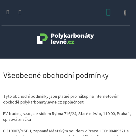
Přejít
na
NÁKUPN
obsah
KOŠÍK
Všeobecné obchodní podmínky
Tyto obchodní podmínky jsou platné pro nákup na internetovém
obchodě polykarbonatylevne.cz společnosti
PV-trading s.r.o., se sídlem Rybná 716/24, Staré město, 110 00, Praha 1,
spisová značka
C 319007/MSPH, zapsaná Městským soudem v Praze, IČO: 08489521 a