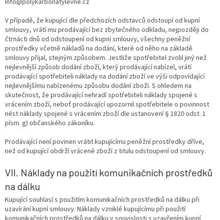
info@polykarbonatylevne.cz
V případě, že kupující dle předchozích odstavců odstoupí od kupní
smlouvy, vrátí mu prodávající bez zbytečného odkladu, nejpozději do
čtrnácti dnů od odstoupení od kupní smlouvy, všechny peněžní
prostředky včetně nákladů na dodání, které od něho na základě
smlouvy přijal, stejným způsobem. Jestliže spotřebitel zvolil jiný než
nejlevnější způsob dodání zboží, který prodávající nabízel, vrátí
prodávající spotřebiteli náklady na dodání zboží ve výši odpovídající
nejlevnějšímu nabízenému způsobu dodání zboží. S ohledem na
skutečnost, že prodávající nehradí spotřebiteli náklady spojené s
vrácením zboží, neboť prodávající upozornil spotřebitele o povinnost
nést náklady spojené s vrácením zboží dle ustanovení § 1820 odst. 1
písm. g) občanského zákoníku.
Prodávající není povinen vrátit kupujícímu peněžní prostředky dříve,
než od kupující obdrží vrácené zboží z titulu odstoupení od smlouvy.
VII. Náklady na použití komunikačních prostředků
na dálku
Kupující souhlasí s použitím komunikačních prostředků na dálku při
uzavírání kupní smlouvy. Náklady vzniklé kupujícímu při použití
komunikačních prostředků na dálku v souvislosti s uzavřením kupní