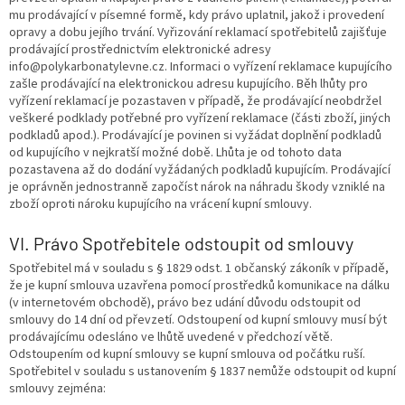
mu prodávající v písemné formě, kdy právo uplatnil, jakož i provedení
opravy a dobu jejího trvání. Vyřizování reklamací spotřebitelů zajišťuje
prodávající prostřednictvím elektronické adresy
info@polykarbonatylevne.cz. Informaci o vyřízení reklamace kupujícího
zašle prodávající na elektronickou adresu kupujícího. Běh lhůty pro
vyřízení reklamací je pozastaven v případě, že prodávající neobdržel
veškeré podklady potřebné pro vyřízení reklamace (části zboží, jiných
podkladů apod.). Prodávající je povinen si vyžádat doplnění podkladů
od kupujícího v nejkratší možné době. Lhůta je od tohoto data
pozastavena až do dodání vyžádaných podkladů kupujícím. Prodávající
je oprávněn jednostranně započíst nárok na náhradu škody vzniklé na
zboží oproti nároku kupujícího na vrácení kupní smlouvy.
VI. Právo Spotřebitele odstoupit od smlouvy
Spotřebitel má v souladu s § 1829 odst. 1 občanský zákoník v případě,
že je kupní smlouva uzavřena pomocí prostředků komunikace na dálku
(v internetovém obchodě), právo bez udání důvodu odstoupit od
smlouvy do 14 dní od převzetí. Odstoupení od kupní smlouvy musí být
prodávajícímu odesláno ve lhůtě uvedené v předchozí větě.
Odstoupením od kupní smlouvy se kupní smlouva od počátku ruší.
Spotřebitel v souladu s ustanovením § 1837 nemůže odstoupit od kupní
smlouvy zejména: