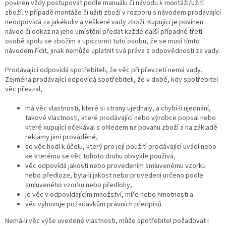
povinen vždy postupovat podle manuálu či návodu k montáži/užití
zboží. V případě montáže či užití zboží v rozporu s návodem prodávající
neodpovídá za jakékoliv a veškeré vady zboží. Kupující je povinen
návod či odkaz na jeho umístění předat každé další případné třetí
osobě spolu se zbožím a upozornit tuto osobu, že se musí tímto
návodem řídit, jinak nemůže uplatnit svá práva z odpovědnosti za vady.
Prodávající odpovídá spotřebiteli, že věc při převzetí nemá vady.
Zejména prodávající odpovídá spotřebiteli, že v době, kdy spotřebitel
věc převzal,
má věc vlastnosti, které si strany ujednaly, a chybí-li ujednání,
takové vlastnosti, které prodávající nebo výrobce popsal nebo
které kupující očekával s ohledem na povahu zboží a na základě
reklamy jimi prováděné,
se věc hodí k účelu, který pro její použití prodávající uvádí nebo
ke kterému se věc tohoto druhu obvykle používá,
věc odpovídá jakostí nebo provedením smluvenému vzorku
nebo předloze, byla-li jakost nebo provedení určeno podle
smluveného vzorku nebo předlohy,
je věc v odpovídajícím množství, míře nebo hmotnosti a
věc vyhovuje požadavkům právních předpisů.
Nemá-li věc výše uvedené vlastnosti, může spotřebitel požadovat i