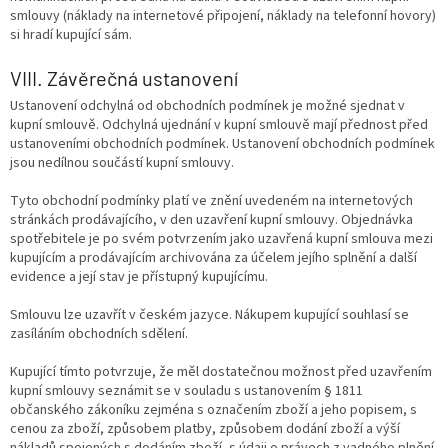
smlouvy (náklady na internetové připojení, náklady na telefonní hovory)
si hradí kupující sám.
VIII. Závěrečná ustanovení
Ustanovení odchylná od obchodních podmínek je možné sjednat v
kupní smlouvě. Odchylná ujednání v kupní smlouvě mají přednost před
ustanoveními obchodních podmínek. Ustanovení obchodních podmínek
jsou nedílnou součástí kupní smlouvy.
Tyto obchodní podmínky platí ve znění uvedeném na internetových
stránkách prodávajícího, v den uzavření kupní smlouvy. Objednávka
spotřebitele je po svém potvrzením jako uzavřená kupní smlouva mezi
kupujícím a prodávajícím archivována za účelem jejího splnění a další
evidence a její stav je přístupný kupujícímu.
Smlouvu lze uzavřít v českém jazyce. Nákupem kupující souhlasí se
zasíláním obchodních sdělení.
Kupující tímto potvrzuje, že měl dostatečnou možnost před uzavřením
kupní smlouvy seznámit se v souladu s ustanovením § 1811
občanského zákoníku zejména s označením zboží a jeho popisem, s
cenou za zboží, způsobem platby, způsobem dodání zboží a výší