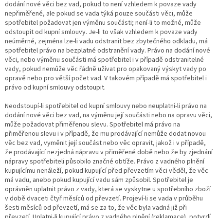
dodání nové věci bez vad, pokud to není vzhledem k povaze vady
nepřiměřené, ale pokud se vada týká pouze součásti věci, může
spotřebitel požadovat jen výměnu součásti; není-li to možné, může
odstoupit od kupní smlouvy. Je-li to však vzhledem k povaze vady
neúměrné, zejména lze-li vadu odstranit bez zbytečného odkladu, má
spotřebitel právo na bezplatné odstranění vady. Právo na dodání nové
věci, nebo výměnu součásti má spotřebitel i v případě odstranitelné
vady, pokud nemůže věc řádně užívat pro opakovaný výskyt vady po
opravě nebo pro větší počet vad. V takovém případě má spotřebitel i
právo od kupní smlouvy odstoupit.
Neodstoupí-li spotřebitel od kupní smlouvy nebo neuplatní-li právo na
dodání nové věci bez vad, na výměnu její součásti nebo na opravu věci,
může požadovat přiměřenou slevu. Spotřebitel má právo na
přiměřenou slevu i v případě, že mu prodávající nemůže dodat novou
věc bez vad, vyměnit její součást nebo věc opravit, jakož i v případě,
že prodávající nezjedná nápravu v přiměřené době nebo že by zjednání
nápravy spotřebiteli působilo značné obtíže. Právo z vadného plnění
kupujícímu nenáleží, pokud kupující před převzetím věci věděl, že věc
má vadu, anebo pokud kupující vadu sám způsobil. Spotřebitel je
oprávněn uplatnit právo z vady, která se vyskytne u spotřebního zboží
v době dvaceti čtyř měsíců od převzetí. Projeví-li se vada v průběhu
šesti měsíců od převzetí, má se za to, že věc byla vadná již při
převzetí. Uplatni-li kupující právo z vadného plnění (reklamace), potvrdí