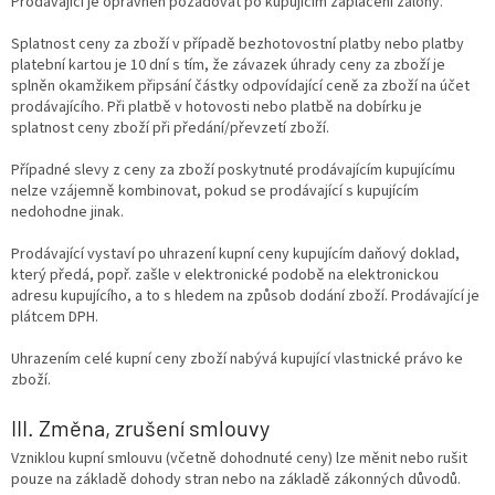
Prodávající je oprávněn požadovat po kupujícím zaplacení zálohy.
Splatnost ceny za zboží v případě bezhotovostní platby nebo platby
platební kartou je 10 dní s tím, že závazek úhrady ceny za zboží je
splněn okamžikem připsání částky odpovídající ceně za zboží na účet
prodávajícího. Při platbě v hotovosti nebo platbě na dobírku je
splatnost ceny zboží při předání/převzetí zboží.
Případné slevy z ceny za zboží poskytnuté prodávajícím kupujícímu
nelze vzájemně kombinovat, pokud se prodávající s kupujícím
nedohodne jinak.
Prodávající vystaví po uhrazení kupní ceny kupujícím daňový doklad,
který předá, popř. zašle v elektronické podobě na elektronickou
adresu kupujícího, a to s hledem na způsob dodání zboží. Prodávající je
plátcem DPH.
Uhrazením celé kupní ceny zboží nabývá kupující vlastnické právo ke
zboží.
III. Změna, zrušení smlouvy
Vzniklou kupní smlouvu (včetně dohodnuté ceny) lze měnit nebo rušit
pouze na základě dohody stran nebo na základě zákonných důvodů.