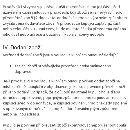
Prodávající si vyhrazuje právo zrušit objednávku nebo její část před
uzavřením kupní smlouvy v případech, kdy zboží se již nevyrábí nebo
předmětné zboží již dodavatel nedodává nebo se výrazným způsobem
zvýšila cena dodavatele zboží. V případě, že kupující zaplatil již část
nebo celou částku kupní ceny, bude mu tato částka převedena zpět na
jeho účet nebo adresu a k uzavření kupní smlouvy nedojde.
IV. Dodání zboží
Možnosti dodání zboží jsou v souladu s kupní smlouvou následující:
zaslání zboží prodávajícím prostřednictvím smluveného
dopravce.
Je-li prodávající v souladu s kupní smlouvou povinen dodat zboží na
místo určené kupujícím v objednávce, je kupující povinen převzít zboží
při jeho dodání. V případě, že z důvodů na straně kupujícího je třeba
doručovat opakovaně, popř. jiným způsobem nebo na jinou adresu, než
kupující uvedl v objednávce, je kupující povinen uhradit náklady spojené
s opakovaným doručováním, popř. s doručováním jiným způsobem
nebo na jinou adresu.
Kupující je povinen při převzetí zboží zkontrolovat neporušenost obalů