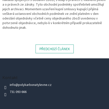
nákladů spojených s dodáním zboží, s údaji o právech z vadného plnění
a o právech ze záruky. Tyto obchodní podmínky spotřebiteli umožňují
jejich archivaci. Momentem uzavření kupní smlouvy kupující přijímá
veškerá ustanovení obchodních podmínek ve znění platném v den
odeslání objednávky včetně ceny objednaného zboží uvedenou v
potvrzené objednávce, nebylo-li v konkrétním případě prokazatelně
dohodnuto jinak.
PŘEDCHOZÍ ČLÁNEK
Z
á
p
Kontakt
a
info
@
polykarbonatylevne.cz
t
731 093 666
í