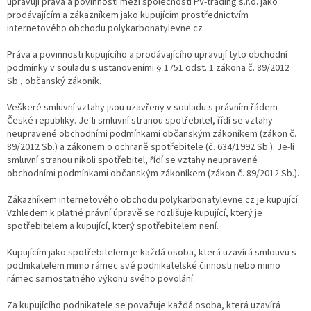
upravují práva a povinnosti mezi společností PV-trading s.r.o. jako
prodávajícím a zákazníkem jako kupujícím prostřednictvím
internetového obchodu polykarbonatylevne.cz
Práva a povinnosti kupujícího a prodávajícího upravují tyto obchodní
podmínky v souladu s ustanoveními § 1751 odst. 1 zákona č. 89/2012
Sb., občanský zákoník.
Veškeré smluvní vztahy jsou uzavřeny v souladu s právním řádem
České republiky. Je-li smluvní stranou spotřebitel, řídí se vztahy
neupravené obchodními podmínkami občanským zákoníkem (zákon č.
89/2012 Sb.) a zákonem o ochraně spotřebitele (č. 634/1992 Sb.). Je-li
smluvní stranou nikoli spotřebitel, řídí se vztahy neupravené
obchodními podmínkami občanským zákoníkem (zákon č. 89/2012 Sb.).
Zákazníkem internetového obchodu polykarbonatylevne.cz je kupující.
Vzhledem k platné právní úpravě se rozlišuje kupující, který je
spotřebitelem a kupující, který spotřebitelem není.
Kupujícím jako spotřebitelem je každá osoba, která uzavírá smlouvu s
podnikatelem mimo rámec své podnikatelské činnosti nebo mimo
rámec samostatného výkonu svého povolání.
Za kupujícího podnikatele se považuje každá osoba, která uzavírá