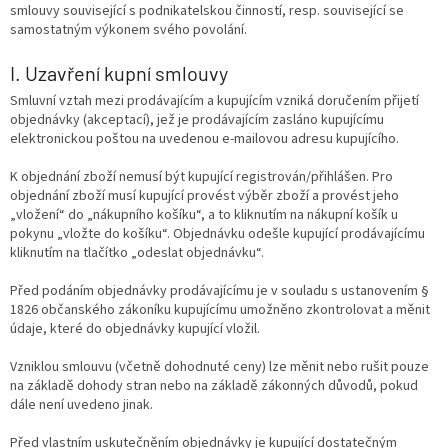
smlouvy související s podnikatelskou činností, resp. související se
samostatným výkonem svého povolání.
I. Uzavření kupní smlouvy
Smluvní vztah mezi prodávajícím a kupujícím vzniká doručením přijetí
objednávky (akceptací), jež je prodávajícím zasláno kupujícímu
elektronickou poštou na uvedenou e-mailovou adresu kupujícího.
K objednání zboží nemusí být kupující registrován/přihlášen. Pro
objednání zboží musí kupující provést výběr zboží a provést jeho
„vložení“ do „nákupního košíku“, a to kliknutím na nákupní košík u
pokynu „vložte do košíku“. Objednávku odešle kupující prodávajícímu
kliknutím na tlačítko „odeslat objednávku“.
Před podáním objednávky prodávajícímu je v souladu s ustanovením §
1826 občanského zákoníku kupujícímu umožněno zkontrolovat a měnit
údaje, které do objednávky kupující vložil.
Vzniklou smlouvu (včetně dohodnuté ceny) lze měnit nebo rušit pouze
na základě dohody stran nebo na základě zákonných důvodů, pokud
dále není uvedeno jinak.
Před vlastním uskutečněním objednávky je kupující dostatečným