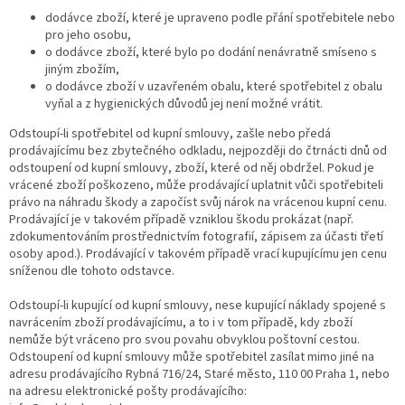
dodávce zboží, které je upraveno podle přání spotřebitele nebo
pro jeho osobu,
o dodávce zboží, které bylo po dodání nenávratně smíseno s
jiným zbožím,
o dodávce zboží v uzavřeném obalu, které spotřebitel z obalu
vyňal a z hygienických důvodů jej není možné vrátit.
Odstoupí-li spotřebitel od kupní smlouvy, zašle nebo předá
prodávajícímu bez zbytečného odkladu, nejpozději do čtrnácti dnů od
odstoupení od kupní smlouvy, zboží, které od něj obdržel. Pokud je
vrácené zboží poškozeno, může prodávající uplatnit vůči spotřebiteli
právo na náhradu škody a započíst svůj nárok na vrácenou kupní cenu.
Prodávající je v takovém případě vzniklou škodu prokázat (např.
zdokumentováním prostřednictvím fotografií, zápisem za účasti třetí
osoby apod.). Prodávající v takovém případě vrací kupujícímu jen cenu
sníženou dle tohoto odstavce.
Odstoupí-li kupující od kupní smlouvy, nese kupující náklady spojené s
navrácením zboží prodávajícímu, a to i v tom případě, kdy zboží
nemůže být vráceno pro svou povahu obvyklou poštovní cestou.
Odstoupení od kupní smlouvy může spotřebitel zasílat mimo jiné na
adresu prodávajícího Rybná 716/24, Staré město, 110 00 Praha 1, nebo
na adresu elektronické pošty prodávajícího: