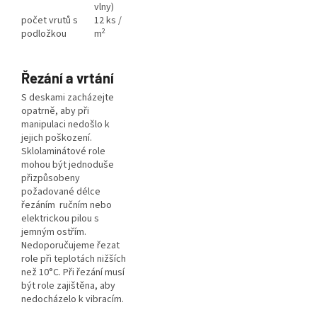
vlny)
počet vrutů s
12 ks /
2
podložkou
m
Řezání a vrtání
S deskami zacházejte
opatrně, aby při
manipulaci nedošlo k
jejich poškození.
Sklolaminátové role
mohou být jednoduše
přizpůsobeny
požadované délce
řezáním ručním nebo
elektrickou pilou s
jemným ostřím.
Nedoporučujeme řezat
role při teplotách nižších
než 10°C. Při řezání musí
být role zajištěna, aby
nedocházelo k vibracím.