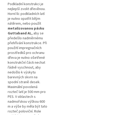
Podkladní konstrukci je
nejlepší zvolit dřevěnou.
Horní líc podkladních latí
je nutno opatřit bílým
nátěrem, nebo použít
metalizovanou pásku
Guttaband AL,
aby se
předešlo nadměrnému
přehřívání konstrukce. Při
použití impregnačních
prostředků pro ochranu
dřeva je nutno ošetřené
konstrukční části nechat
řádně vyschnout, aby
nedošlo k výskytu
barevných skvrn na
spodní straně desek.
Maximální povolená
rozteč latí je 500 mm pro
PES. V oblastech s
nadmořskou výškou 600
m a výše by měla být tato
rozteč poloviční. Role