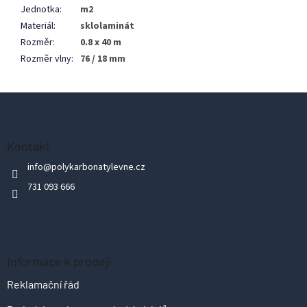
Jednotka
:
m2
Materiál
:
sklolaminát
Rozměr
:
0.8 x 40 m
Rozměr vlny
:
76 / 18 mm
Z
á
p
Kontakt
a
info
@
polykarbonatylevne.cz
t
731 093 666
í
Informace k prodeji
Reklamační řád