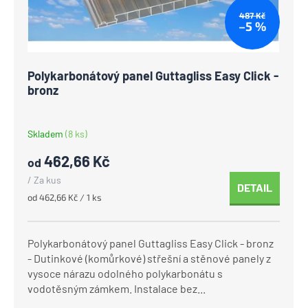
487 Kč
–5 %
Polykarbonátový panel Guttagliss Easy Click -
bronz
Skladem
(8 ks)
462,66 Kč
od
/ Za kus
DETAIL
Měrná
od 462,66 Kč / 1 ks
cena:
Polykarbonátový panel Guttagliss Easy Click - bronz
- Dutinkové (komůrkové) střešní a stěnové panely z
vysoce nárazu odolného polykarbonátu s
vodotěsným zámkem. Instalace bez...