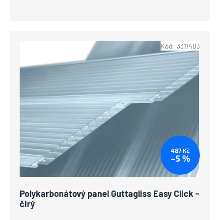
Kód:
3311403
487 Kč
–5 %
Polykarbonátový panel Guttagliss Easy Click -
čirý