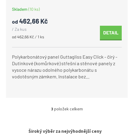
Skladem
(10 ks)
462,66 Kč
od
/ Za kus
DETAIL
Měrná
od 462,66 Kč / 1 ks
cena:
Polykarbonátový panel Guttagliss Easy Click - čirý -
Dutinkové (komůrkové) střešní a stěnové panely z
vysoce nárazu odolného polykarbonátu s
vodotěsným zámkem. Instalace bez...
3
položek celkem
O
v
l
Široký výběr za nejvýhodnější ceny