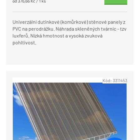
Měrná
od 376,66 Kč / 1 ks
cena:
Univerzální dutinkové (komůrkové) stěnové panely z
PVC na perodrážku. Náhrada skleněných tvárnic - tzv
luxferů. Nízká hmotnost a vysoká zvuková
pohltivost.
Kód:
3311453