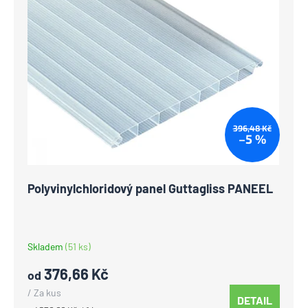
p
o
i
d
s
u
p
k
r
t
o
ů
d
396,48 Kč
u
–5 %
k
t
Polyvinylchloridový panel Guttagliss PANEEL
ů
Skladem
(51 ks)
376,66 Kč
od
/ Za kus
DETAIL