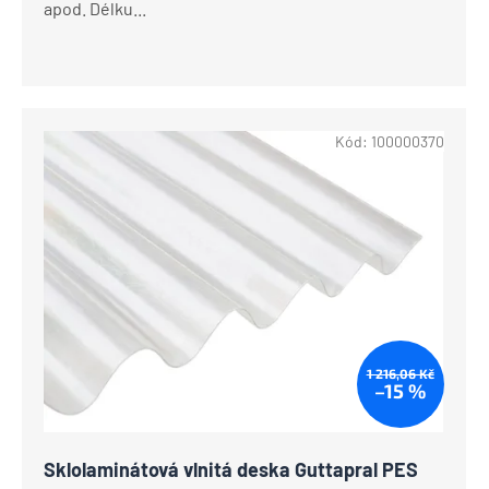
apod. Délku...
Kód:
100000370
1 216,06 Kč
–15 %
Sklolaminátová vlnitá deska Guttapral PES