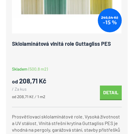
t
o
ů
d
245,54 Kč
u
–15 %
k
t
Sklolaminátová vlnitá role Guttagliss PES
ů
Skladem
(500,8 m2)
208,71 Kč
od
/ Za kus
DETAIL
Měrná
od 208,71 Kč / 1 m2
cena:
Prosvětlovací sklolaminátové role. Vysoká životnost
a UV stálost. Vlnitá střešní krytina Guttagliss PES je
vhodná na pergoly, garážová stání, stavby přístřešků