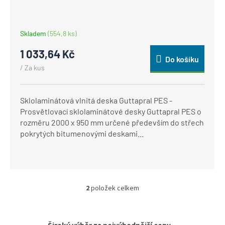
Skladem
(554,8 ks)
1 033,64 Kč
Do košíku
/ Za kus
Sklolaminátová vlnitá deska Guttapral PES -
Prosvětlovací sklolaminátové desky Guttapral PES o
rozměru 2000 x 950 mm určené především do střech
pokrytých bitumenovými deskami...
2
položek celkem
O
v
l