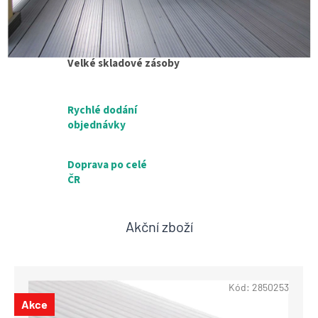
Široký výběr za nejvýhodnější ceny
Velké skladové zásoby
Rychlé dodání
objednávky
Doprava po celé
ČR
Akční zboží
Kód:
2850253
Akce