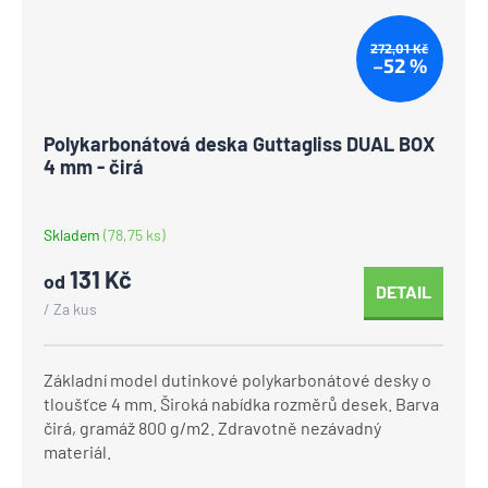
272,01 Kč
–52 %
Polykarbonátová deska Guttagliss DUAL BOX
4 mm - čirá
Skladem
(78,75 ks)
131 Kč
od
DETAIL
/ Za kus
Základní model dutinkové polykarbonátové desky o
tloušťce 4 mm. Široká nabídka rozměrů desek. Barva
čirá, gramáž 800 g/m2. Zdravotně nezávadný
materiál.