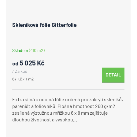
Skleníková fólie Gitterfolie
Skladem
(410 m2)
5 025 Kč
od
/ Za kus
DETAIL
Měrná
67 Kč / 1 m2
cena:
Extra silná a odolná fólie určená pro zakrytí skleníků,
pařenišť a foliovníků. Plošné hmotnost 260 g/m2
zesílená výztužnou mřížkou 6 x 8 mm zajišťuje
dlouhou životnost a vysokou...