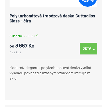
–29 %
Polykarbonátová trapézová deska Guttagliss
Glaze - čirá
Skladem
(22,016 ks)
3 667 Kč
od
DETAIL
/ Za kus
Moderní, elegantní polykarbonátová deska vyniká
vysokou pevností a úžasným vzhledem imitujícím
sklo.