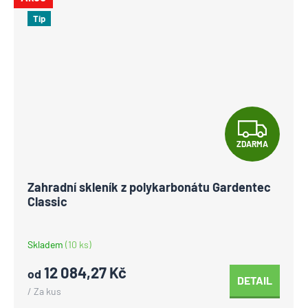
Tip
Z
ZDARMA
D
A
Zahradní skleník z polykarbonátu Gardentec
Classic
R
M
Skladem
(10 ks)
A
12 084,27 Kč
od
DETAIL
/ Za kus