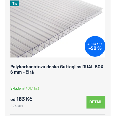
Tip
408,47 Kč
–58 %
Polykarbonátová deska Guttagliss DUAL BOX
6 mm - čirá
Skladem
(401,1 ks)
183 Kč
od
DETAIL
/ Za kus