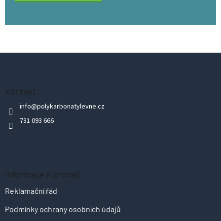
Z
á
p
Kontakt
a
info
@
polykarbonatylevne.cz
t
731 093 666
í
Informace k prodeji
Reklamační řád
Podmínky ochrany osobních údajů