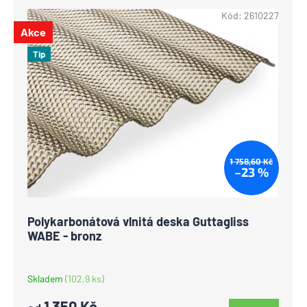
Kód:
2610227
Akce
Tip
1 758,60 Kč
–23 %
Polykarbonátová vlnitá deska Guttagliss
WABE - bronz
Skladem
(102,9 ks)
1 350 Kč