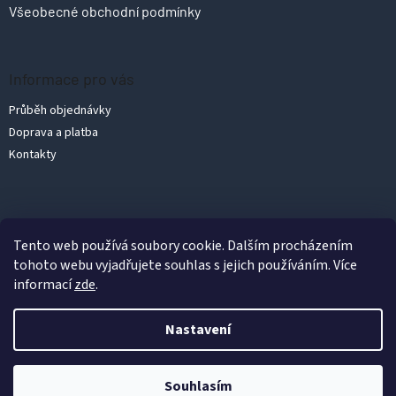
Všeobecné obchodní podmínky
Informace pro vás
Průběh objednávky
Doprava a platba
Kontakty
Vytvořil Shoptet
Tento web používá soubory cookie. Dalším procházením
tohoto webu vyjadřujete souhlas s jejich používáním. Více
informací
zde
.
Copyright 2026
PolykarbonátyLevně.cz
. Všechna práva vyhrazena.
Upravit nastavení cookies
Nastavení
Podle zákona o evidenci tržeb je prodávající povinen vystavit
kupujícímu účtenku. Zároveň je povinen zaevidovat přijatou tržbu
u správce daně online; v případě technického
Souhlasím
výpadku pak nejpozději do 48 hodin.