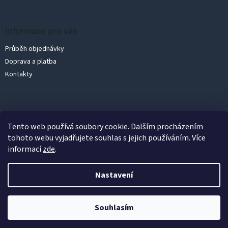
Informace pro vás
Průběh objednávky
Doprava a platba
Kontakty
Vytvořil Shoptet
Tento web používá soubory cookie. Dalším procházením
tohoto webu vyjadřujete souhlas s jejich používáním. Více
informací
zde
.
Copyright 2026
PolykarbonátyLevně.cz
. Všechna práva vyhrazena.
Upravit nastavení cookies
Nastavení
Podle zákona o evidenci tržeb je prodávající povinen vystavit
kupujícímu účtenku. Zároveň je povinen zaevidovat přijatou tržbu
u správce daně online; v případě technického
Souhlasím
výpadku pak nejpozději do 48 hodin.