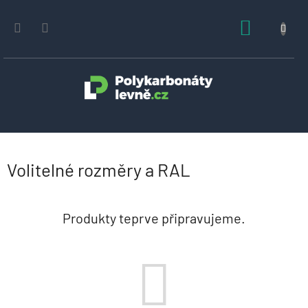
Přejít
na
NÁKUPN
obsah
KOŠÍK
Volitelné rozměry a RAL
Produkty teprve připravujeme.