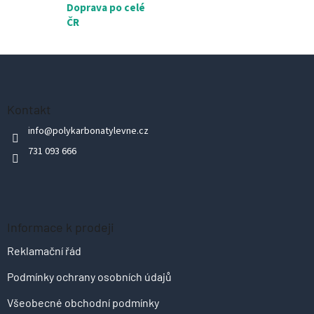
Doprava po celé
ČR
Z
á
p
Kontakt
a
info
@
polykarbonatylevne.cz
t
731 093 666
í
Informace k prodeji
Reklamační řád
Podmínky ochrany osobních údajů
Všeobecné obchodní podmínky