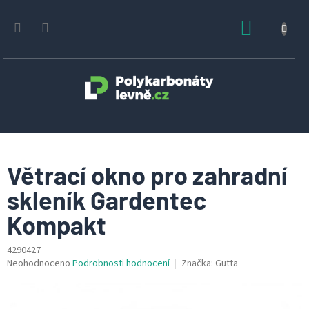
Přejít
na
NÁKUPN
obsah
KOŠÍK
Větrací okno pro zahradní
skleník Gardentec
Kompakt
4290427
Průměrné
Neohodnoceno
Podrobnosti hodnocení
Značka:
Gutta
hodnocení
produktu
je