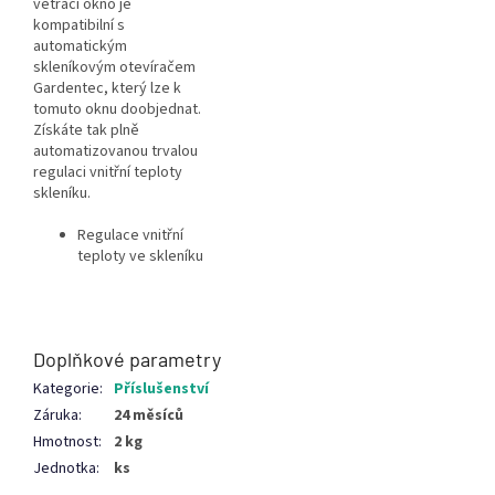
větrací okno je
kompatibilní s
automatickým
skleníkovým otevíračem
Gardentec,
který lze k
tomuto oknu doobjednat.
Získáte tak plně
automatizovanou trvalou
regulaci vnitřní teploty
skleníku.
Regulace vnitřní
teploty ve skleníku
Doplňkové parametry
Kategorie
:
Příslušenství
Záruka
:
24 měsíců
Hmotnost
:
2 kg
Jednotka
:
ks