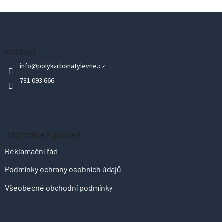
Z
á
p
Kontakt
a
info
@
polykarbonatylevne.cz
t
731 093 666
í
Informace k prodeji
Reklamační řád
Podmínky ochrany osobních údajů
Všeobecné obchodní podmínky