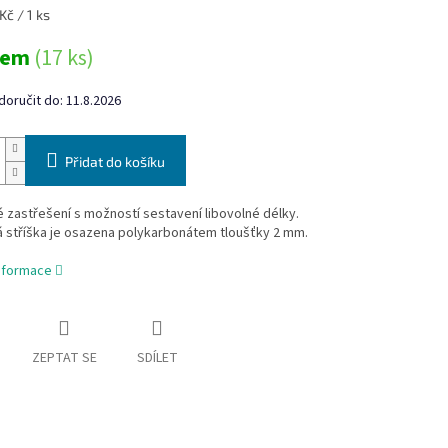
Kč / 1 ks
dem
(17 ks)
oručit do:
11.8.2026
Přidat do košíku
zastřešení s možností sestavení libovolné délky.
 stříška je osazena polykarbonátem tloušťky 2 mm.
informace
ZEPTAT SE
SDÍLET