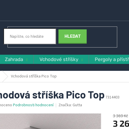
HLEDAT
Zahrada
Vchodové stříšky
Pergoly a příst
Vchodová stříška Pico Top
odová stříška Pico Top
7314403
né
noceno
Podrobnosti hodnocení
Značka:
Gutta
ní
u
3 369 Kč
3 26