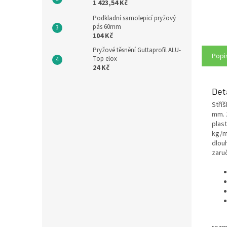
1 423,54 Kč
Podkladní samolepicí pryžový
pás 60mm
104 Kč
Pryžové těsnění Guttaprofil ALU-
Popi
Top elox
24 Kč
Det
Stří
mm.
plas
kg/
dlou
zaru