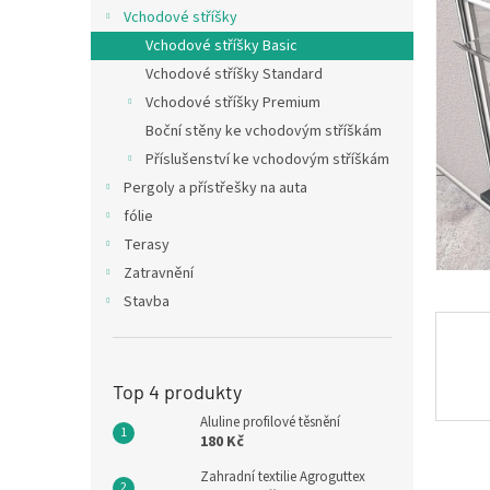
z
Vchodové stříšky
n
5
Vchodové stříšky Basic
n
hvězdič
Vchodové stříšky Standard
í
Vchodové stříšky Premium
p
Boční stěny ke vchodovým stříškám
a
Příslušenství ke vchodovým stříškám
n
Pergoly a přístřešky na auta
e
fólie
l
Terasy
Zatravnění
Stavba
Top 4 produkty
Aluline profilové těsnění
180 Kč
Zahradní textilie Agroguttex