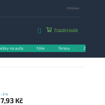
Přihlášení
NÁKUPNÍ
Prázdný košík
KOŠÍK
řešky na auta
fólie
Terasy
Zatravnění
–3 %
7,93 Kč