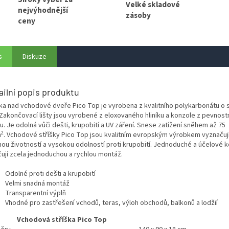
Velké skladové
nejvýhodnější
zásoby
ceny
s
Diskuze
ailní popis produktu
ška nad vchodové dveře Pico Top je vyrobena z kvalitního polykarbonátu o s
Zakončovací lišty jsou vyrobené z eloxovaného hliníku a konzole z pevnost
tu.
Je odolná vůči dešti, krupobití a UV záření. Snese zatížení sněhem až 75
2
m
.
Vchodové stříšky Pico Top jsou kvalitním evropským výrobkem vyznačují
hou životností a vysokou odolností proti krupobití. Jednoduché a účelové
čují zcela jednoduchou a rychlou montáž.
Odolné proti dešti a krupobití
Velmi snadná montáž
Transparentní výplň
Vhodné pro zastřešení vchodů, teras, výloh obchodů, balkonů a lodžií
Vchodová stříška Pico Top