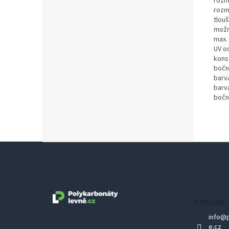
rozm
rozm
tlou
možn
max.
UV o
kons
bočn
barv
barv
bočn
Z
á
p
a
Kontakt
t
info
@
í
e.cz