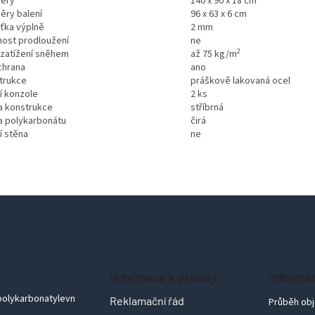
ěry
140 x 90 x 18 cm
ěry balení
96 x 63 x 6 cm
šťka výplně
2 mm
ost prodloužení
ne
2
 zatížení sněhem
až 75 kg/m
chrana
ano
trukce
práškově lakovaná ocel
í konzole
2 ks
a konstrukce
stříbrná
a polykarbonátu
čirá
í stěna
ne
Informace k prodeji
Informa
polykarbonatylevn
Reklamační řád
Průběh ob