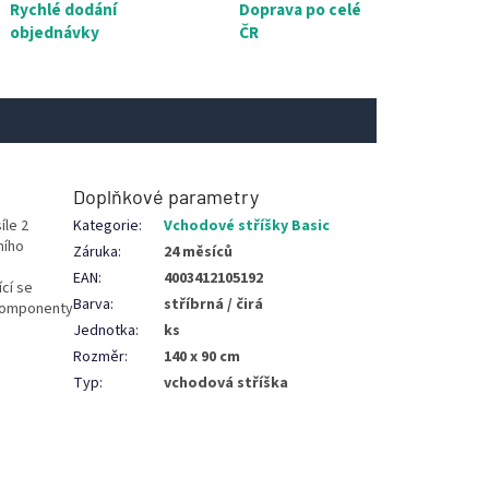
Rychlé dodání
Doprava po celé
objednávky
ČR
Doplňkové parametry
íle 2
Kategorie
:
Vchodové stříšky Basic
ního
Záruka
:
24 měsíců
EAN
:
4003412105192
cí se
Barva
:
stříbrná / čirá
 komponenty
Jednotka
:
ks
Rozměr
:
140 x 90 cm
Typ
:
vchodová stříška