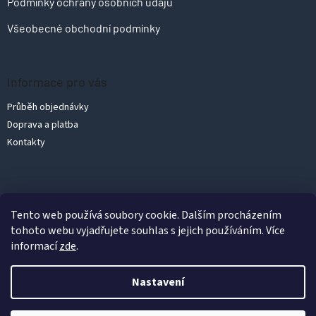
Podmínky ochrany osobních údajů
Všeobecné obchodní podmínky
Informace pro vás
Průběh objednávky
Doprava a platba
Kontakty
Vytvořil Shoptet
Tento web používá soubory cookie. Dalším procházením
tohoto webu vyjadřujete souhlas s jejich používáním. Více
informací
zde
.
Copyright 2026
PolykarbonátyLevně.cz
. Všechna práva vyhrazena.
Upravit nastavení cookies
Nastavení
Podle zákona o evidenci tržeb je prodávající povinen vystavit
kupujícímu účtenku. Zároveň je povinen zaevidovat přijatou tržbu
u správce daně online; v případě technického