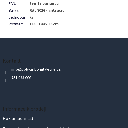
EAN
:
Zvolte variantu
Barva
:
RAL 7016 - antracit
Jednotka
:
ks
Rozměr
:
160 - 199 x 90 cm
Z
á
p
Kontakt
a
info
@
polykarbonatylevne.cz
t
731 093 666
í
Informace k prodeji
Reklamační řád