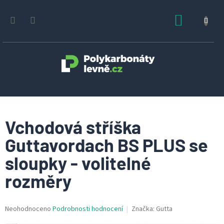
Přejít
na
NÁKUPN
obsah
KOŠÍK
Vchodová stříška
Guttavordach BS PLUS se
sloupky - volitelné
rozměry
Průměrné
Neohodnoceno
Podrobnosti hodnocení
Značka:
Gutta
hodnocení