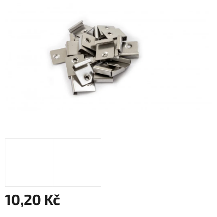
5
hvězdiček.
10,20 Kč
Měrná