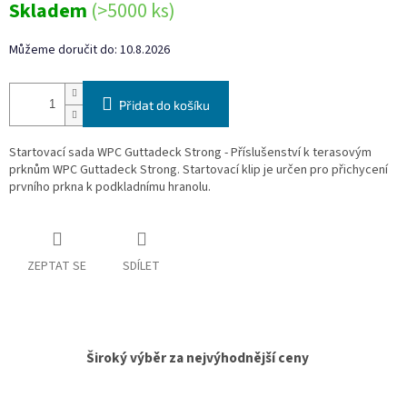
Skladem
(>5000 ks)
cena:
Můžeme doručit do:
10.8.2026
Přidat do košíku
Startovací sada WPC Guttadeck Strong - Příslušenství k terasovým
prknům WPC Guttadeck Strong. Startovací klip je určen pro přichycení
prvního prkna k podkladnímu hranolu.
ZEPTAT SE
SDÍLET
Široký výběr za nejvýhodnější ceny