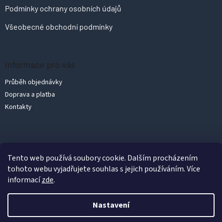
Podmínky ochrany osobních údajů
Všeobecné obchodní podmínky
Informace pro vás
Průběh objednávky
Doprava a platba
Kontakty
Vytvořil Shoptet
Tento web používá soubory cookie. Dalším procházením
tohoto webu vyjadřujete souhlas s jejich používáním. Více
informací
zde
.
Copyright 2026
PolykarbonátyLevně.cz
. Všechna práva vyhrazena.
Upravit nastavení cookies
Nastavení
Podle zákona o evidenci tržeb je prodávající povinen vystavit
kupujícímu účtenku. Zároveň je povinen zaevidovat přijatou tržbu