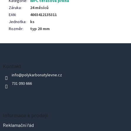
Kategorie
:
WPC terasová prkna
Záruka
:
24 měsíců
EAN
:
4003412135311
Jednotka
:
ks
Rozměr
:
typ 20 mm
Z
á
p
Kontakt
a
info
@
polykarbonatylevne.cz
t
731 093 666
í
Informace k prodeji
Reklamační řád