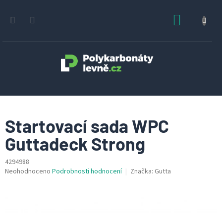
Přejít
na
NÁKUPN
obsah
KOŠÍK
Startovací sada WPC
Guttadeck Strong
4294988
Průměrné
Neohodnoceno
Podrobnosti hodnocení
Značka:
Gutta
hodnocení
produktu
je
0,0
z