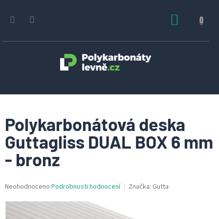
Přejít
na
NÁKUPN
obsah
KOŠÍK
Polykarbonátová deska
Guttagliss DUAL BOX 6 mm
- bronz
Průměrné
Neohodnoceno
Podrobnosti hodnocení
Značka:
Gutta
hodnocení
produktu
je