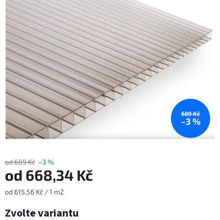
0,0
z
5
hvězdiček.
689 Kč
–3 %
od 689 Kč
–3 %
od
668,34 Kč
Měrná
od 615,56 Kč / 1 m2
cena:
Zvolte variantu