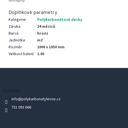
dostupný
Doplňkové parametry
Kategorie
:
Polykarbonátové desky
Záruka
:
24 měsíců
Barva
:
bronz
Jednotka
:
m2
Rozměr
:
1000 x 1050 mm
Velikost balení
:
1.05
Z
á
p
Kontakt
a
info
@
polykarbonatylevne.cz
t
731 093 666
í