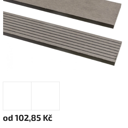
5
hvězdiček.
od
102,85 Kč
Měrná