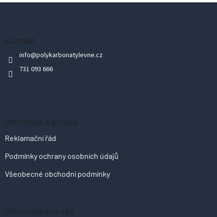
Z
á
p
Kontakt
a
info
@
polykarbonatylevne.cz
t
731 093 666
í
Informace k prodeji
Reklamační řád
Podmínky ochrany osobních údajů
Všeobecné obchodní podmínky
Informace pro vás