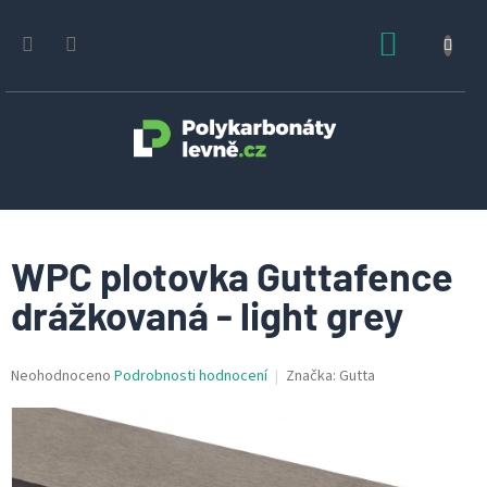
Přejít
na
NÁKUPN
obsah
KOŠÍK
WPC plotovka Guttafence
drážkovaná - light grey
Průměrné
Neohodnoceno
Podrobnosti hodnocení
Značka:
Gutta
hodnocení
produktu
je
0,0
z