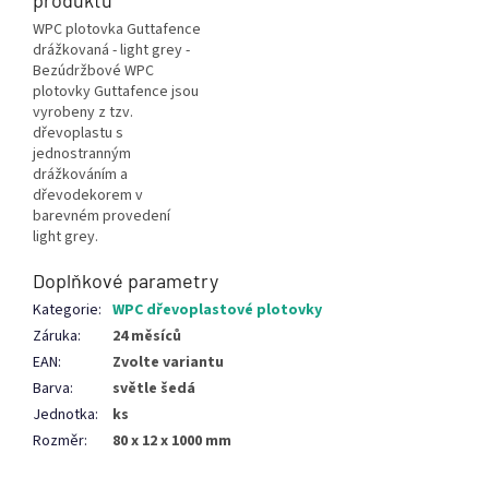
WPC plotovka Guttafence
drážkovaná - light grey -
Bezúdržbové WPC
plotovky Guttafence jsou
vyrobeny z tzv.
dřevoplastu s
jednostranným
drážkováním a
dřevodekorem v
barevném provedení
light grey.
Doplňkové parametry
Kategorie
:
WPC dřevoplastové plotovky
Záruka
:
24 měsíců
EAN
:
Zvolte variantu
Barva
:
světle šedá
Jednotka
:
ks
Rozměr
:
80 x 12 x 1000 mm