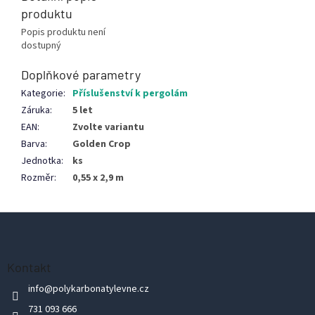
produktu
Popis produktu není
dostupný
Doplňkové parametry
Kategorie
:
Příslušenství k pergolám
Záruka
:
5 let
EAN
:
Zvolte variantu
Barva
:
Golden Crop
Jednotka
:
ks
Rozměr
:
0,55 x 2,9 m
Z
á
p
Kontakt
a
info
@
polykarbonatylevne.cz
t
731 093 666