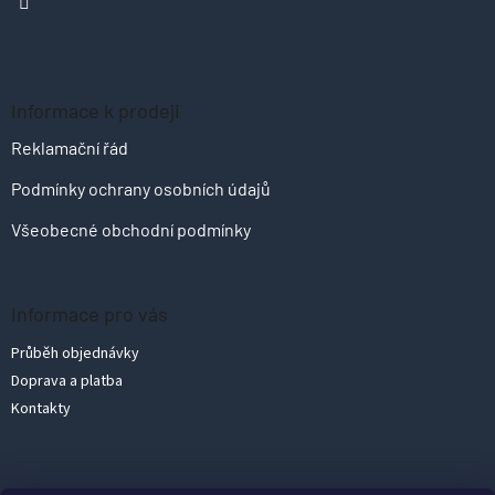
í
Informace k prodeji
Reklamační řád
Podmínky ochrany osobních údajů
Všeobecné obchodní podmínky
Informace pro vás
Průběh objednávky
Doprava a platba
Kontakty