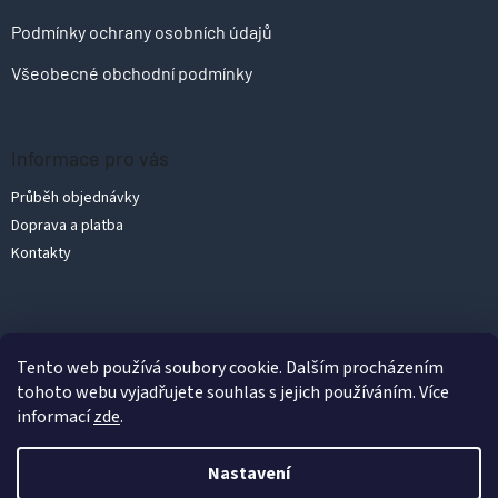
Podmínky ochrany osobních údajů
Všeobecné obchodní podmínky
Informace pro vás
Průběh objednávky
Doprava a platba
Kontakty
Vytvořil Shoptet
Tento web používá soubory cookie. Dalším procházením
tohoto webu vyjadřujete souhlas s jejich používáním. Více
informací
zde
.
Copyright 2026
PolykarbonátyLevně.cz
. Všechna práva vyhrazena.
Upravit nastavení cookies
Nastavení
Podle zákona o evidenci tržeb je prodávající povinen vystavit