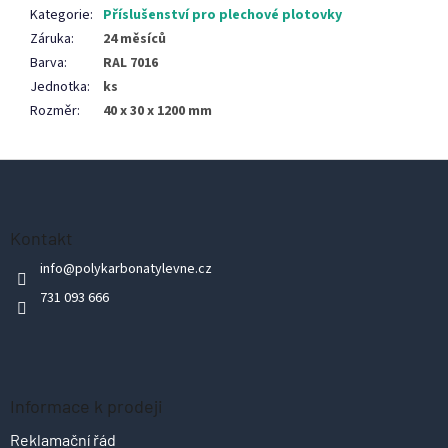
Kategorie
:
Příslušenství pro plechové plotovky
Záruka
:
24 měsíců
Barva
:
RAL 7016
Jednotka
:
ks
Rozměr
:
40 x 30 x 1200 mm
Z
á
p
Kontakt
a
info
@
polykarbonatylevne.cz
t
731 093 666
í
Informace k prodeji
Reklamační řád