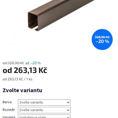
328,90 Kč
–20 %
od 328,90 Kč
až –20 %
od
263,13 Kč
Měrná
od 263,13 Kč / 1 ks
cena:
Zvolte variantu
Barva
Rozměr
Varianta