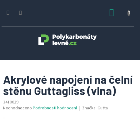
Přejít
na
NÁKUPN
obsah
KOŠÍK
Akrylové napojení na čelní
stěnu Guttagliss (vlna)
3410629
Průměrné
Neohodnoceno
Podrobnosti hodnocení
Značka:
Gutta
hodnocení
produktu
je
0,0
z