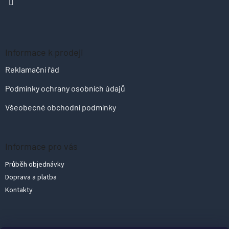
í
Informace k prodeji
Reklamační řád
Podmínky ochrany osobních údajů
Všeobecné obchodní podmínky
Informace pro vás
Průběh objednávky
Doprava a platba
Kontakty