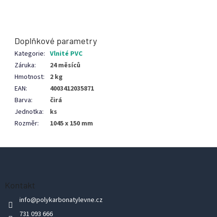
Doplňkové parametry
Kategorie
:
Vlnité PVC
Záruka
:
24 měsíců
Hmotnost
:
2 kg
EAN
:
4003412035871
Barva
:
čirá
Jednotka
:
ks
Rozměr
:
1045 x 150 mm
Z
á
p
Kontakt
a
info
@
polykarbonatylevne.cz
t
731 093 666