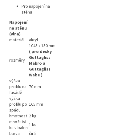
Pro napojení na
stěnu
Napojení
na stěnu
(vlna)
materiál
akryl
1045 x 150 mm
(
pro desky
Guttagliss
rozměry
Makro a
Guttagliss
Wabe )
výška
profilu na
70 mm
fasádě
výška
profilu po
165 mm
spádu
hmotnost
2 kg
množství
1 ks
ks v balení
barva
čirá