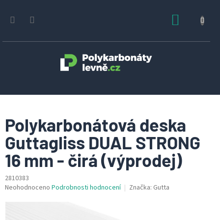
Přejít
na
NÁKUPN
obsah
KOŠÍK
Polykarbonátová deska
Guttagliss DUAL STRONG
16 mm - čirá (výprodej)
2810383
Průměrné
Neohodnoceno
Podrobnosti hodnocení
Značka:
Gutta
hodnocení
produktu
je