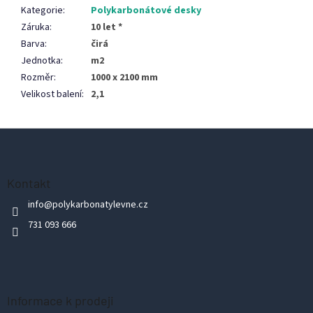
Kategorie
:
Polykarbonátové desky
Záruka
:
10 let *
Barva
:
čirá
Jednotka
:
m2
Rozměr
:
1000 x 2100 mm
Velikost balení
:
2,1
Z
á
p
Kontakt
a
info
@
polykarbonatylevne.cz
t
731 093 666
í
Informace k prodeji