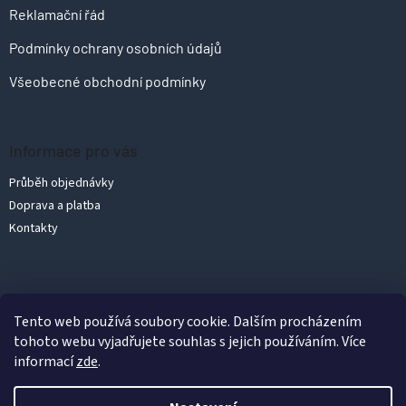
Reklamační řád
Podmínky ochrany osobních údajů
Všeobecné obchodní podmínky
Informace pro vás
Průběh objednávky
Doprava a platba
Kontakty
Vytvořil Shoptet
Tento web používá soubory cookie. Dalším procházením
tohoto webu vyjadřujete souhlas s jejich používáním. Více
informací
zde
.
Copyright 2026
PolykarbonátyLevně.cz
. Všechna práva vyhrazena.
Upravit nastavení cookies