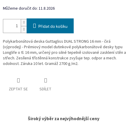
Můžeme doručit do:
11.8.2026
Přidat do košíku
Polykarbonátová deska Guttagliss DUAL STRONG 16 mm - čirá
(výprodej) - Prémiový model dutinkové polykarbonátové desky typu
Longlife o tl. 16 mm, určený pro silné tepelně izolované zasklení stěn a
střech. Zesílená třístěnná konstrukce zvyšuje tep. odpor a mech.
odolnost. Záruka 10 let. Gramáž 2700 g/m2.
ZEPTAT SE
SDÍLET
Široký výběr za nejvýhodnější ceny