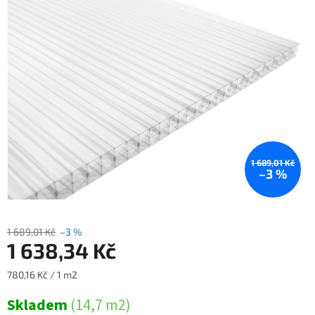
0,0
z
5
hvězdiček.
1 689,01 Kč
–3 %
1 689,01 Kč
–3 %
1 638,34 Kč
Měrná
780,16 Kč / 1 m2
cena:
Skladem
(14,7 m2)