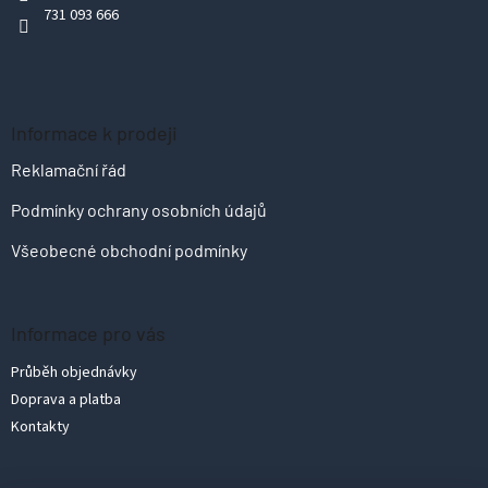
731 093 666
í
Informace k prodeji
Reklamační řád
Podmínky ochrany osobních údajů
Všeobecné obchodní podmínky
Informace pro vás
Průběh objednávky
Doprava a platba
Kontakty