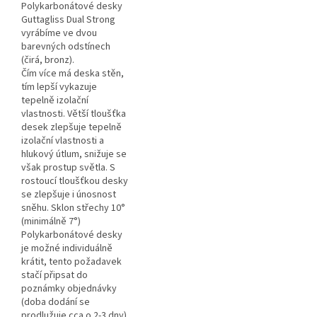
Polykarbonátové desky
Guttagliss Dual Strong
vyrábíme ve dvou
barevných odstínech
(čirá, bronz).
Čím více má deska stěn,
tím lepší vykazuje
tepelně izolační
vlastnosti. Větší tloušťka
desek zlepšuje tepelně
izolační vlastnosti a
hlukový útlum, snižuje se
však prostup světla. S
rostoucí tloušťkou desky
se zlepšuje i únosnost
sněhu. Sklon střechy 10°
(minimálně 7°)
Polykarbonátové desky
je možné individuálně
krátit, tento požadavek
stačí připsat do
poznámky objednávky
(doba dodání se
prodlužuje cca o 2-3 dny).