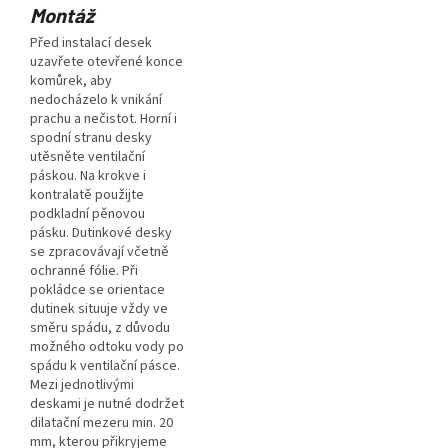
Montáž
Před instalací desek
uzavřete otevřené konce
komůrek, aby
nedocházelo k vnikání
prachu a nečistot. Horní i
spodní stranu desky
utěsněte ventilační
páskou. Na krokve i
kontralatě použijte
podkladní pěnovou
pásku. Dutinkové desky
se zpracovávají včetně
ochranné fólie. Při
pokládce se orientace
dutinek situuje vždy ve
směru spádu, z důvodu
možného odtoku vody po
spádu k ventilační pásce.
Mezi jednotlivými
deskami je nutné dodržet
dilatační mezeru min. 20
mm, kterou přikryjeme