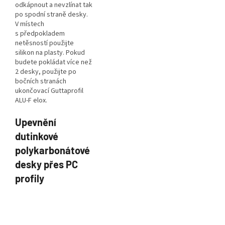
odkápnout a nevzlínat tak
po spodní straně desky.
V místech
s předpokladem
netěsností použijte
silikon na plasty. Pokud
budete pokládat více než
2 desky, použijte po
bočních stranách
ukončovací Guttaprofil
ALU-F elox.
Upevnění
dutinkové
polykarbonátové
desky přes PC
profily