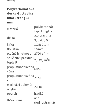
Polykarbonátová
deska Guttagliss
Dual Strong 16
mm
polykarbonát
materiál
typu Longlife
2,0; 2,5; 3,0;
délka
3,5; 4,0; 6,0 m
šířka
1,05; 2,1 m
tloušťka
16 mm
2
plošná hmotnost
2700
g/m
součinitel prostupu
2
2,5
W / m
K
tepla U
propustnost světla
60 %
- čirá
propustnost světla
25 %
- bronz
minimální poloměr
2,8 m
ohybu
povrch
hladký
ano
UV ochrana
(jednostranná)