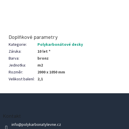
Doplňkové parametry
Kategorie
:
Polykarbonátové desky
Záruka
:
10 let *
Barva
:
bronz
Jednotka
:
m2
Rozměr
:
2000 x 1050 mm
Velikost balení
:
2,1
Z
á
p
Kontakt
a
info
@
polykarbonatylevne.cz
t