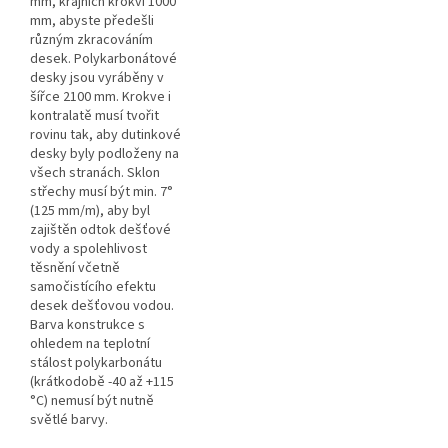
mm, krajních krokví 1000
mm, abyste předešli
různým zkracováním
desek. Polykarbonátové
desky jsou vyráběny v
šířce 2100 mm. Krokve i
kontralatě musí tvořit
rovinu tak, aby dutinkové
desky byly podloženy na
všech stranách. Sklon
střechy musí být min. 7°
(125 mm/m), aby byl
zajištěn odtok dešťové
vody a spolehlivost
těsnění včetně
samočistícího efektu
desek dešťovou vodou.
Barva konstrukce s
ohledem na teplotní
stálost polykarbonátu
(krátkodobě -40 až +115
°C) nemusí být nutně
světlé barvy.