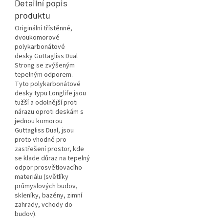
Detailní popis
produktu
Originální třístěnné,
dvoukomorové
polykarbonátové
desky Guttagliss Dual
Strong se zvýšeným
tepelným odporem.
Tyto polykarbonátové
desky typu Longlife jsou
tužší a odolnější proti
nárazu oproti deskám s
jednou komorou
Guttagliss Dual, jsou
proto v
hodné pro
zastřešení prostor, kde
se klade důraz na tepelný
odpor prosvětlovacího
materiálu (světlíky
průmyslových budov,
skleníky, bazény, zimní
zahrady, vchody do
budov).