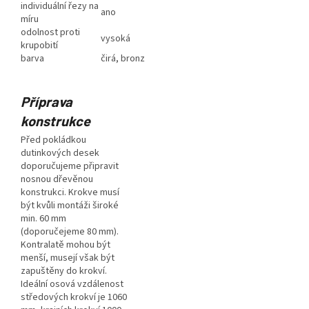
individuální řezy na
ano
míru
odolnost proti
vysoká
krupobití
barva
čirá, bronz
Příprava
konstrukce
Před pokládkou
dutinkových desek
doporučujeme připravit
nosnou dřevěnou
konstrukci. Krokve musí
být kvůli montáži široké
min. 60 mm
(doporučejeme 80 mm).
Kontralatě mohou být
menší, musejí však být
zapuštěny do krokví.
Ideální osová vzdálenost
středových krokví je 1060