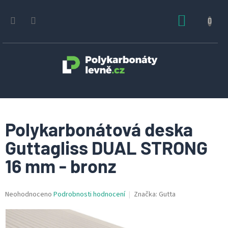
Přejít
na
NÁKUPN
obsah
KOŠÍK
Polykarbonátová deska
Guttagliss DUAL STRONG
16 mm - bronz
Průměrné
Neohodnoceno
Podrobnosti hodnocení
Značka:
Gutta
hodnocení
produktu
je