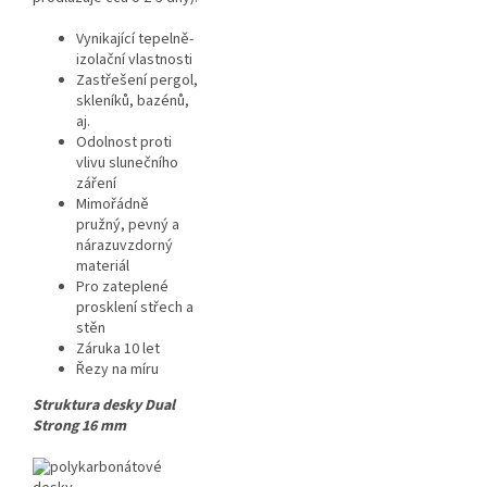
Vynikající tepelně-
izolační vlastnosti
Zastřešení pergol,
skleníků, bazénů,
aj.
Odolnost proti
vlivu slunečního
záření
Mimořádně
pružný, pevný a
nárazuvzdorný
materiál
Pro zateplené
prosklení střech a
stěn
Záruka 10 let
Řezy na míru
Struktura desky Dual
Strong 16 mm