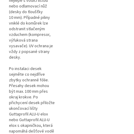
nejlépe s vodící lištou
nebo odlamovací nůž
(desky do tloušťky
10 mm). Případné piliny
vniklé do komůrek lze
odstranit stlačeným
vzduchem (kompresor,
výfuková strana
vysavače). UV ochrana je
vždy z popsané strany
desky.
Po instalaci desek
sejměte co nejdříve
zbytky ochranné fólie.
Přesahy desek mohou
být max. 100 mm přes
okraj krokve. Po
přichycení desek přiložte
ukončovací lišty
Guttaprofil ALU-U elox
nebo Guttaprofil ALU-U
elox s okapničkou, která
napomáhá dešťové vodě