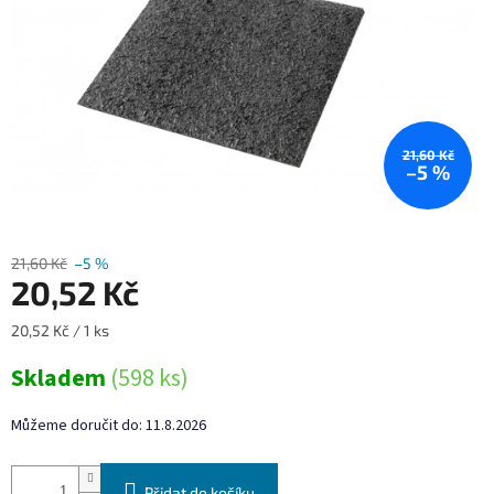
21,60 Kč
–5 %
21,60 Kč
–5 %
20,52 Kč
Měrná
20,52 Kč / 1 ks
cena:
Skladem
(598 ks)
Můžeme doručit do:
11.8.2026
Přidat do košíku