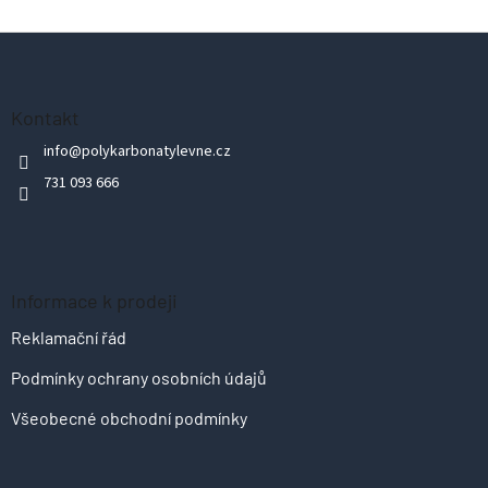
Z
á
p
Kontakt
a
info
@
polykarbonatylevne.cz
t
731 093 666
í
Informace k prodeji
Reklamační řád
Podmínky ochrany osobních údajů
Všeobecné obchodní podmínky