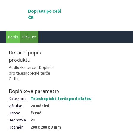
Doprava po celé
ČR
Popis
Diskuze
Detailní popis
produktu
Podložka terče - Doplněk
pro teleskopické terče
Gutta.
Doplňkové parametry
Kategorie
:
Teleskopické terče pod dlažbu
Záruka
:
24 měsíců
Barva
:
černá
Jednotka
:
ks
Rozměr
:
200 x 200 x 3 mm