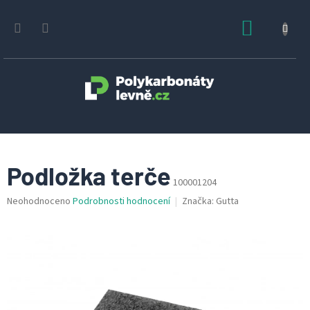
Přejít
na
NÁKUPN
obsah
KOŠÍK
Podložka terče
100001204
Průměrné
Neohodnoceno
Podrobnosti hodnocení
Značka:
Gutta
hodnocení
produktu
je
0,0
z
5
hvězdiček.