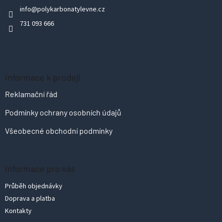
a
info
@
polykarbonatylevne.cz
t
731 093 666
í
Informace k prodeji
Reklamační řád
Podmínky ochrany osobních údajů
Všeobecné obchodní podmínky
Informace pro vás
Průběh objednávky
Doprava a platba
Kontakty