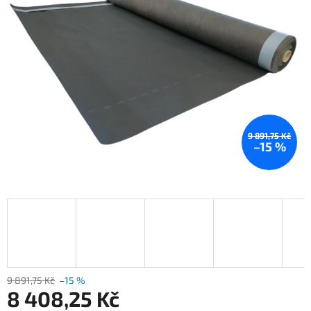
5
hvězdiček.
9 891,75 Kč
–15 %
9 891,75 Kč
–15 %
8 408,25 Kč