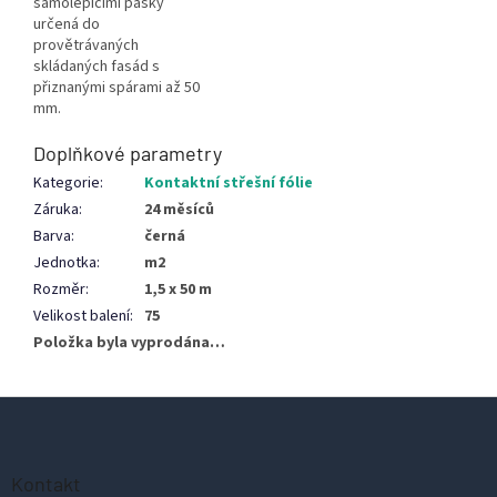
samolepícími pásky
určená do
provětrávaných
skládaných fasád s
přiznanými spárami až 50
mm.
Doplňkové parametry
Kategorie
:
Kontaktní střešní fólie
Záruka
:
24 měsíců
Barva
:
černá
Jednotka
:
m2
Rozměr
:
1,5 x 50 m
Velikost balení
:
75
Položka byla vyprodána…
Z
á
p
Kontakt