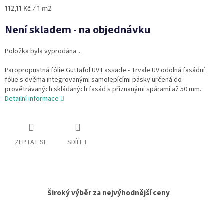
Měrná
112,11 Kč / 1 m2
cena:
Není skladem - na objednávku
Položka byla vyprodána…
Paropropustná fólie Guttafol UV Fassade - Trvale UV odolná fasádní
fólie s dvěma integrovanými samolepícími pásky určená do
provětrávaných skládaných fasád s přiznanými spárami až 50 mm.
Detailní informace
ZEPTAT SE
SDÍLET
Široký výběr za nejvýhodnější ceny