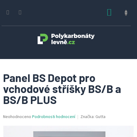
Přejít
na
NÁKUPN
obsah
KOŠÍK
Panel BS Depot pro
vchodové stříšky BS/B a
BS/B PLUS
Průměrné
Neohodnoceno
Podrobnosti hodnocení
Značka:
Gutta
hodnocení
produktu
je