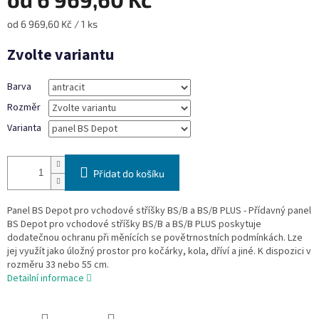
Měrná
od 6 969,60 Kč / 1 ks
cena:
Zvolte variantu
Barva
Rozměr
Varianta
Přidat do košíku
Panel BS Depot pro vchodové stříšky BS/B a BS/B PLUS - Přídavný panel
BS Depot pro vchodové stříšky BS/B a BS/B PLUS poskytuje
dodatečnou ochranu při měnících se povětrnostních podmínkách. Lze
jej využít jako úložný prostor pro kočárky, kola, dříví a jiné. K dispozici v
rozměru 33 nebo 55 cm.
Detailní informace