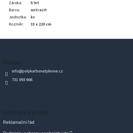
Záruka
:
5 let
Barva
:
antracit
Jednotka
:
ks
Rozměr
:
33 x 220 cm
Z
á
p
Kontakt
a
info
@
polykarbonatylevne.cz
t
731 093 666
í
Informace k prodeji
Reklamační řád
Podmínky ochrany osobních údajů