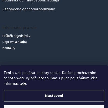
Všeobecné obchodní podmínky
Informace pro vás
Průběh objednávky
Doprava a platba
Kontakty
Vytvořil Shoptet
Tento web používá soubory cookie. Dalším procházením
tohoto webu vyjadřujete souhlas s jejich používáním. Více
informací
zde
.
Copyright 2026
PolykarbonátyLevně.cz
. Všechna práva vyhrazena.
Upravit nastavení cookies
Nastavení
Podle zákona o evidenci tržeb je prodávající povinen vystavit
kupujícímu účtenku. Zároveň je povinen zaevidovat přijatou tržbu
u správce daně online; v případě technického